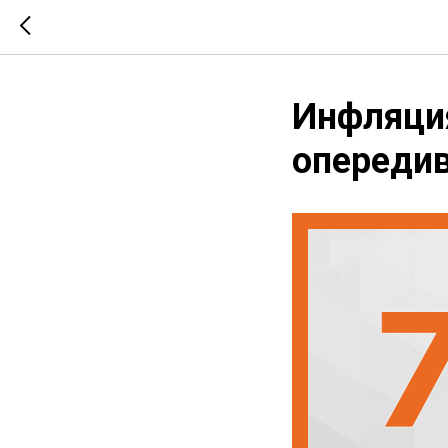
Инфляция
опередив